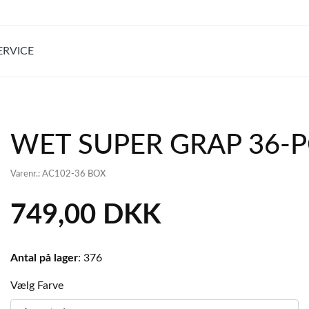
RVICE
WET SUPER GRAP 36-
Varenr.:
AC102-36 BOX
749,00 DKK
Antal på lager
:
376
Vælg Farve